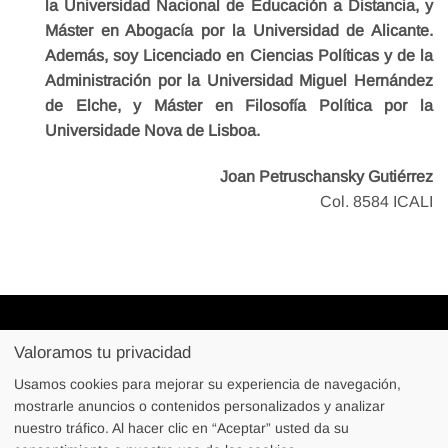
la Universidad Nacional de Educación a Distancia, y
Máster en Abogacía por la Universidad de Alicante.
Además, soy Licenciado en Ciencias Políticas y de la
Administración por la Universidad Miguel Hernández
de Elche, y Máster en Filosofía Política por la
Universidade Nova de Lisboa.
Joan Petruschansky Gutiérrez
Col. 8584 ICALI
Calle Angelina Bendito 16, 1º Oficina 11, 03007 Alicante
Valoramos tu privacidad
627490889
Usamos cookies para mejorar su experiencia de navegación,
joan@petruschansky.es
mostrarle anuncios o contenidos personalizados y analizar
nuestro tráfico. Al hacer clic en “Aceptar” usted da su
Petruschansky Abogado
©
2026. Todos los derechos reservados.