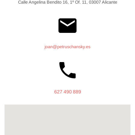
Calle Angelina Bendito 16, 1º Of. 11, 03007 Alicante
mail
joan@petruschansky.es
phone
627 490 889