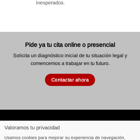
inesperados.
Pide ya tu cita online o presencial
Solicita un diagnóstico inicial de tu situación legal y
comencemos a trabajar en tu futuro.
Contactar ahora
Calle Angelina Bendito 16, 1º Oficina 11, 03007 Alicante
Valoramos tu privacidad
627490889
Usamos cookies para mejorar su experiencia de navegación,
joan@petruschansky.es