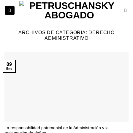
Saltar
al
contenido
ARCHIVOS DE CATEGORÍA:
DERECHO
ADMINISTRATIVO
09
Ene
La responsabilidad patrimonial de la Administración y la
reclamación de daños